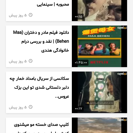
محبوبه | سینمایی
5 روز پیش
00:15
دانلود فیلم مادر و دختران (Maa
Behen) | نقد و بررسی درام
خانوادگی هندی
5 روز پیش
01:45:00
سکانسی از سریال بامداد خمار چه
دلبر دلستانی شدی تو این بزک
عروس..
5 روز پیش
00:17
کلیپ صدای خسته مو میشنوی