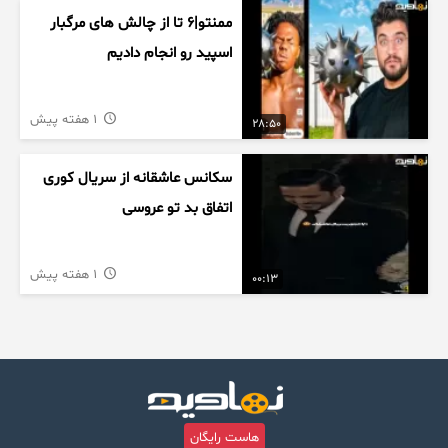
ممنتو|۶ تا از چالش های مرگبار
اسپید رو انجام دادیم
1 هفته پیش
28:50
سکانس عاشقانه از سریال کوری
اتفاق بد تو عروسی
1 هفته پیش
00:13
هاست رایگان