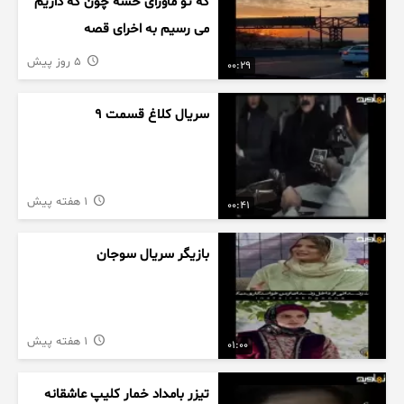
که تو ماورای حسه چون که داریم
می رسیم به اخرای قصه
5 روز پیش
00:29
سریال کلاغ قسمت 9
1 هفته پیش
00:41
بازیگر سریال سوجان
1 هفته پیش
01:00
تیزر بامداد خمار کلیپ عاشقانه