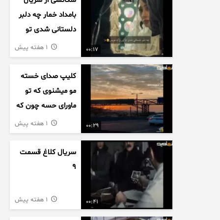
سکانسی از سریال
بامداد خمار چه دلبر
دلستانی شدی تو
این بزک عروس..
1 هفته پیش
00:17
کلیپ صدای خسته
مو میشنوی که تو
ماورای حسه چون که
داریم می رسیم به
1 هفته پیش
00:29
اخرای قصه
سریال کلاغ قسمت
9
1 هفته پیش
00:41