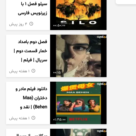
سیلو فصل ۱ با
زیرنویس فارسی
4 روز پیش
00:50:00
فصل دوم بامداد
خمار قسمت دوم |
سریال | فیلم |
نمایش خانگی |
1 هفته پیش
00:15
محبوبه | سینمایی
دانلود فیلم مادر و
دختران (Maa
Behen) | نقد و
بررسی درام خانوادگی
1 هفته پیش
01:45:00
هندی