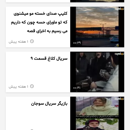
کلیپ صدای خسته مو میشنوی
که تو ماورای حسه چون که داریم
می رسیم به اخرای قصه
1 هفته پیش
00:29
سریال کلاغ قسمت 9
1 هفته پیش
00:41
بازیگر سریال سوجان