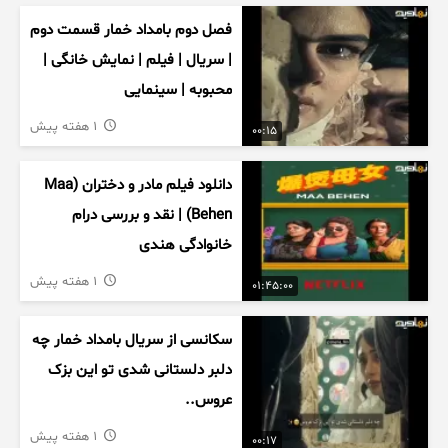
فصل دوم بامداد خمار قسمت دوم
| سریال | فیلم | نمایش خانگی |
محبوبه | سینمایی
1 هفته پیش
00:15
دانلود فیلم مادر و دختران (Maa
Behen) | نقد و بررسی درام
خانوادگی هندی
1 هفته پیش
01:45:00
سکانسی از سریال بامداد خمار چه
دلبر دلستانی شدی تو این بزک
عروس..
1 هفته پیش
00:17