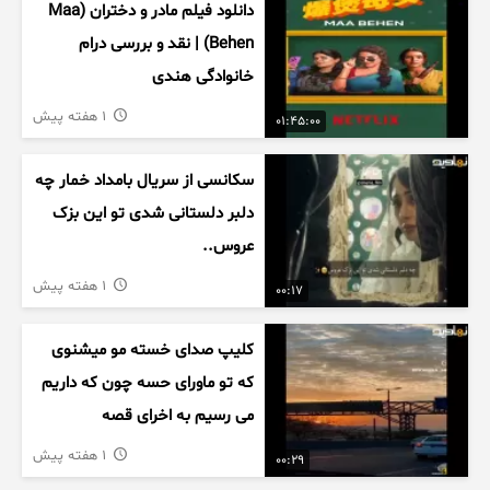
دانلود فیلم مادر و دختران (Maa
Behen) | نقد و بررسی درام
خانوادگی هندی
1 هفته پیش
01:45:00
سکانسی از سریال بامداد خمار چه
دلبر دلستانی شدی تو این بزک
عروس..
1 هفته پیش
00:17
کلیپ صدای خسته مو میشنوی
که تو ماورای حسه چون که داریم
می رسیم به اخرای قصه
1 هفته پیش
00:29