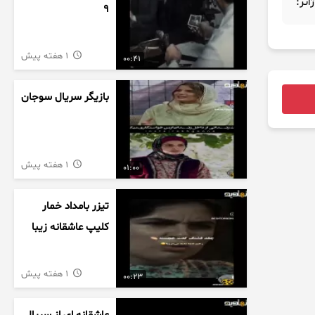
ژانر:
9
1 هفته پیش
00:41
بازیگر سریال سوجان
1 هفته پیش
01:00
تیزر بامداد خمار
کلیپ عاشقانه زیبا
1 هفته پیش
00:23