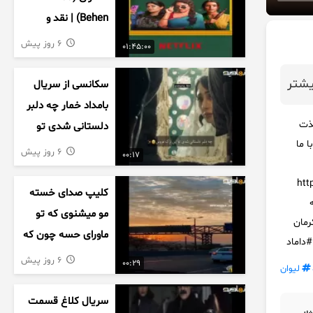
Behen) | نقد و
بررسی درام خانوادگی
6 روز پیش
01:45:00
هندی
شتر
سکانسی از سریال
بامداد خمار چه دلبر
ن ، لذت
دلستانی شدی تو
ا ما
این بزک عروس..
6 روز پیش
00:17
https://
کلیپ صدای خسته
انه
مو میشنوی که تو
رمان
ماورای حسه چون که
داماد
داریم می رسیم به
6 روز پیش
00:29
لیوان
اخرای قصه
سریال کلاغ قسمت