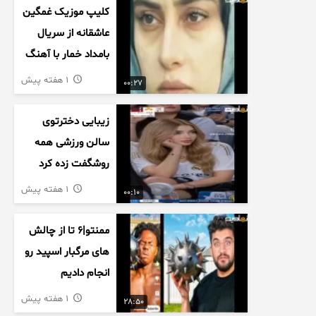
کلیپ موزیک غمگین
عاشقانه از سریال
بامداد خمار با آهنگ
احسان خواجه امیری
1 هفته پیش
00:27
زیبایی دخترتوی
سالن ورزشی همه
روشگفت زده کرد
1 هفته پیش
00:10
ممنتو|۶ تا از چالش
های مرگبار اسپید رو
انجام دادیم
1 هفته پیش
28:50