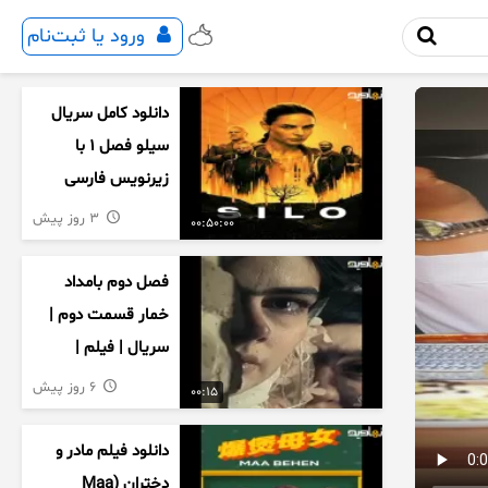
ورود یا ثبت‌نام
دانلود کامل سریال
سیلو فصل ۱ با
زیرنویس فارسی
3 روز پیش
00:50:00
فصل دوم بامداد
خمار قسمت دوم |
سریال | فیلم |
نمایش خانگی |
6 روز پیش
00:15
محبوبه | سینمایی
دانلود فیلم مادر و
دختران (Maa