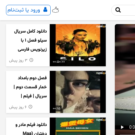
ورود یا ثبت‌نام
دانلود کامل سریال
سیلو فصل ۱ با
زیرنویس فارسی
3 روز پیش
00:50:00
فصل دوم بامداد
خمار قسمت دوم |
سریال | فیلم |
نمایش خانگی |
6 روز پیش
00:15
محبوبه | سینمایی
دانلود فیلم مادر و
دختران (Maa