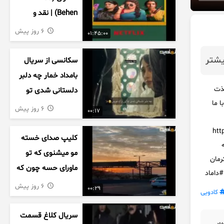
Behen) | نقد و
بررسی درام خانوادگی
6 روز پیش
01:45:00
هندی
شتر
سکانسی از سریال
بامداد خمار چه دلبر
ن ، لذت
دلستانی شدی تو
ا ما
این بزک عروس..
6 روز پیش
00:17
https://
کلیپ صدای خسته
انه
مو میشنوی که تو
رمان
ماورای حسه چون که
داماد
داریم می رسیم به
6 روز پیش
00:29
کادویی
اخرای قصه
سریال کلاغ قسمت