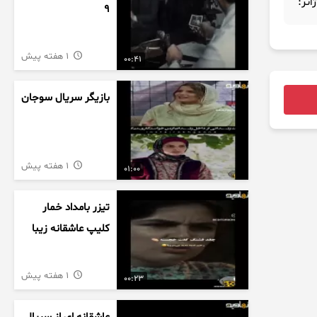
ژانر:
9
1 هفته پیش
00:41
بازیگر سریال سوجان
1 هفته پیش
01:00
تیزر بامداد خمار
کلیپ عاشقانه زیبا
1 هفته پیش
00:23