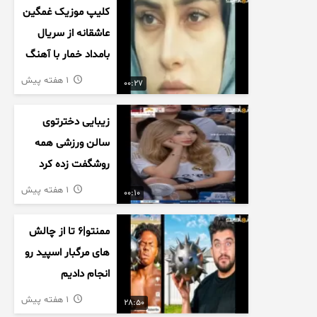
کلیپ موزیک غمگین
عاشقانه از سریال
بامداد خمار با آهنگ
احسان خواجه امیری
1 هفته پیش
00:27
زیبایی دخترتوی
سالن ورزشی همه
روشگفت زده کرد
1 هفته پیش
00:10
ممنتو|۶ تا از چالش
های مرگبار اسپید رو
انجام دادیم
1 هفته پیش
28:50