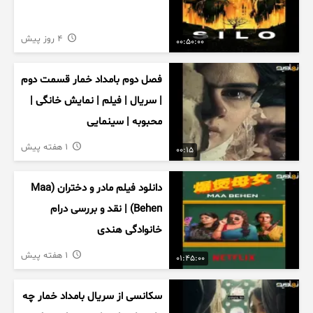
4 روز پیش
00:50:00
فصل دوم بامداد خمار قسمت دوم
| سریال | فیلم | نمایش خانگی |
محبوبه | سینمایی
1 هفته پیش
00:15
دانلود فیلم مادر و دختران (Maa
Behen) | نقد و بررسی درام
خانوادگی هندی
1 هفته پیش
01:45:00
سکانسی از سریال بامداد خمار چه