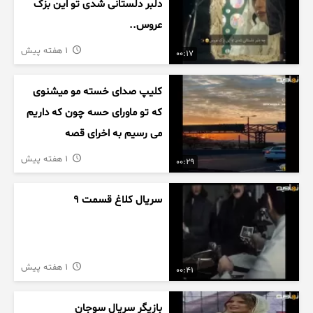
دلبر دلستانی شدی تو این بزک
عروس..
1 هفته پیش
00:17
کلیپ صدای خسته مو میشنوی
که تو ماورای حسه چون که داریم
می رسیم به اخرای قصه
1 هفته پیش
00:29
سریال کلاغ قسمت 9
1 هفته پیش
00:41
بازیگر سریال سوجان