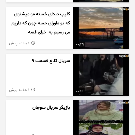
کلیپ صدای خسته مو میشنوی
که تو ماورای حسه چون که داریم
می رسیم به اخرای قصه
1 هفته پیش
00:29
سریال کلاغ قسمت 9
1 هفته پیش
00:41
بازیگر سریال سوجان