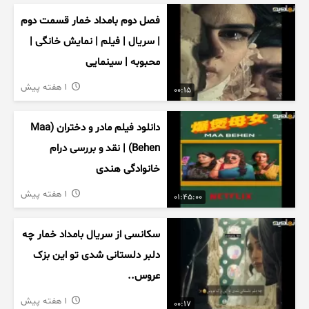
فصل دوم بامداد خمار قسمت دوم
| سریال | فیلم | نمایش خانگی |
محبوبه | سینمایی
1 هفته پیش
00:15
دانلود فیلم مادر و دختران (Maa
Behen) | نقد و بررسی درام
خانوادگی هندی
1 هفته پیش
01:45:00
سکانسی از سریال بامداد خمار چه
دلبر دلستانی شدی تو این بزک
عروس..
1 هفته پیش
00:17