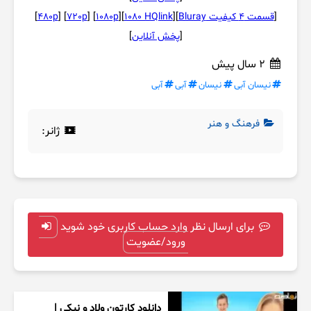
[
قسمت 4 کیفیت Bluray
][
1080 HQlink
][
1080p
] [
720p
] [
480p
]
[
پخش آنلاین
]
2 سال پیش
نیسان آبی
نیسان
آبی
آبی
فرهنگ و هنر
ژانر:
برای ارسال نظر وارد حساب کاربری خود شوید
ورود/عضویت
دانلود کارتون ولاد و نیکی |