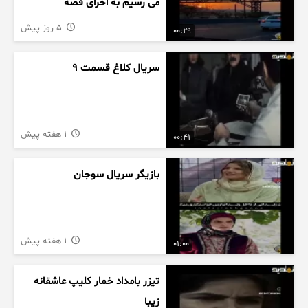
می رسیم به اخرای قصه
5 روز پیش
00:29
سریال کلاغ قسمت 9
1 هفته پیش
00:41
بازیگر سریال سوجان
1 هفته پیش
01:00
تیزر بامداد خمار کلیپ عاشقانه
زیبا