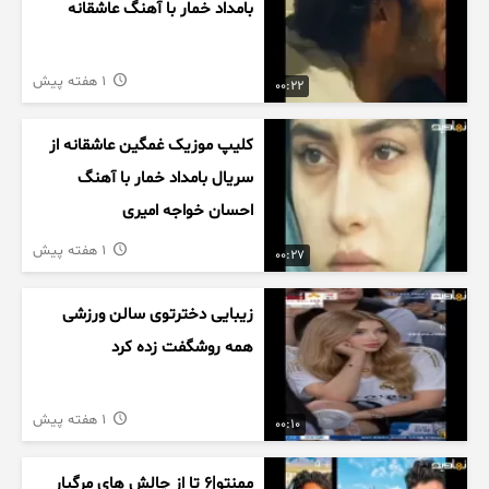
بامداد خمار با آهنگ عاشقانه
1 هفته پیش
00:22
کلیپ موزیک غمگین عاشقانه از
سریال بامداد خمار با آهنگ
احسان خواجه امیری
1 هفته پیش
00:27
زیبایی دخترتوی سالن ورزشی
همه روشگفت زده کرد
1 هفته پیش
00:10
ممنتو|۶ تا از چالش های مرگبار