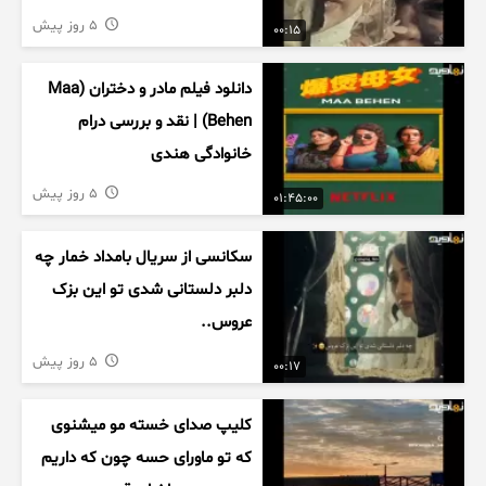
5 روز پیش
00:15
دانلود فیلم مادر و دختران (Maa
Behen) | نقد و بررسی درام
خانوادگی هندی
5 روز پیش
01:45:00
سکانسی از سریال بامداد خمار چه
دلبر دلستانی شدی تو این بزک
عروس..
5 روز پیش
00:17
کلیپ صدای خسته مو میشنوی
که تو ماورای حسه چون که داریم