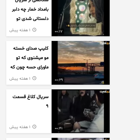
سکانسی از سریال
بامداد خمار چه دلبر
دلستانی شدی تو
این بزک عروس..
1 هفته پیش
00:17
کلیپ صدای خسته
مو میشنوی که تو
ماورای حسه چون که
داریم می رسیم به
1 هفته پیش
00:29
اخرای قصه
سریال کلاغ قسمت
9
1 هفته پیش
00:41