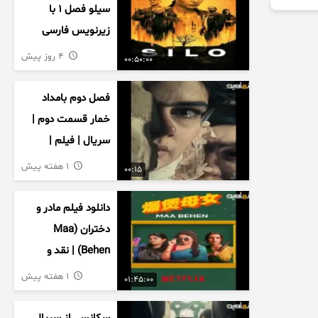
سیلو فصل ۱ با
زیرنویس فارسی
4 روز پیش
00:50:00
فصل دوم بامداد
خمار قسمت دوم |
سریال | فیلم |
نمایش خانگی |
1 هفته پیش
00:15
محبوبه | سینمایی
دانلود فیلم مادر و
دختران (Maa
Behen) | نقد و
بررسی درام خانوادگی
1 هفته پیش
01:45:00
هندی