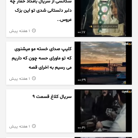
سکانسی از سریال بامداد خمار چه
دلبر دلستانی شدی تو این بزک
عروس..
1 هفته پیش
00:17
کلیپ صدای خسته مو میشنوی
که تو ماورای حسه چون که داریم
می رسیم به اخرای قصه
1 هفته پیش
00:29
سریال کلاغ قسمت 9
1 هفته پیش
00:41