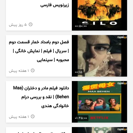
زیرنویس فارسی
5 روز پیش
00:50:00
فصل دوم بامداد خمار قسمت دوم
| سریال | فیلم | نمایش خانگی |
محبوبه | سینمایی
1 هفته پیش
00:15
دانلود فیلم مادر و دختران (Maa
Behen) | نقد و بررسی درام
خانوادگی هندی
1 هفته پیش
01:45:00