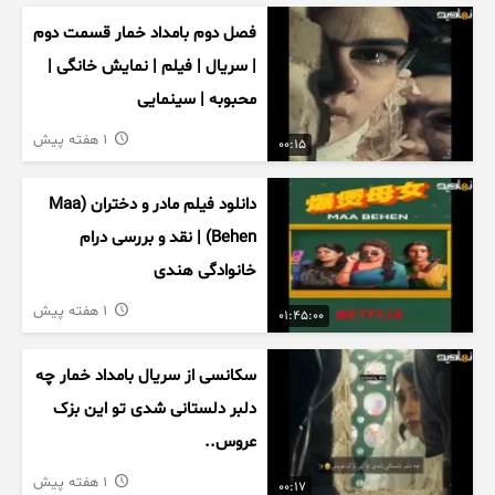
فصل دوم بامداد خمار قسمت دوم
| سریال | فیلم | نمایش خانگی |
محبوبه | سینمایی
1 هفته پیش
00:15
دانلود فیلم مادر و دختران (Maa
Behen) | نقد و بررسی درام
خانوادگی هندی
1 هفته پیش
01:45:00
سکانسی از سریال بامداد خمار چه
دلبر دلستانی شدی تو این بزک
عروس..
1 هفته پیش
00:17