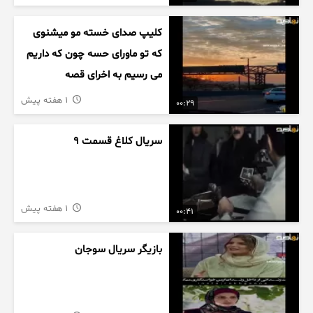
کلیپ صدای خسته مو میشنوی
که تو ماورای حسه چون که داریم
می رسیم به اخرای قصه
1 هفته پیش
00:29
سریال کلاغ قسمت 9
1 هفته پیش
00:41
بازیگر سریال سوجان