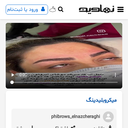
ورود یا ثبت‌نام
میکروبلیدینگ
phibrows_elnazcheraghi