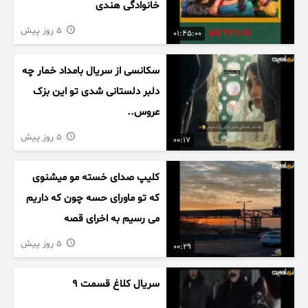
خانوادگی هندی
5 روز پیش
01:45:00
سکانسی از سریال بامداد خمار چه
دلبر دلستانی شدی تو این بزک
عروس..
5 روز پیش
00:17
کلیپ صدای خسته مو میشنوی
که تو ماورای حسه چون که داریم
می رسیم به اخرای قصه
5 روز پیش
00:29
سریال کلاغ قسمت 9