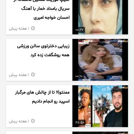
سریال بامداد خمار با آهنگ
احسان خواجه امیری
1 هفته پیش
00:27
زیبایی دخترتوی سالن ورزشی
همه روشگفت زده کرد
1 هفته پیش
00:10
ممنتو|۶ تا از چالش های مرگبار
اسپید رو انجام دادیم
1 هفته پیش
28:50