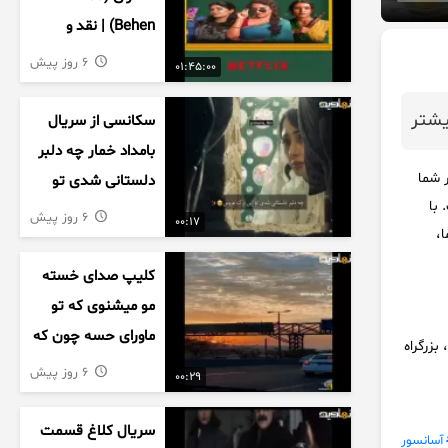
Behen) | نقد و
بررسی درام خانوادگی
6 روز پیش
01:45:00
هندی
شتر
سکانسی از سریال
بامداد خمار چه دلبر
نا، آسانسور شما
دلستانی شدی تو
با
این بزک عروس..
6 روز پیش
00:17
ا،
کلیپ صدای خسته
مو میشنوی که تو
ماورای حسه چون که
kgmelevator@g آدرس : تهران، بزرگراه
داریم می رسیم به
6 روز پیش
00:29
اخرای قصه
سریال کلاغ قسمت
آسانسور