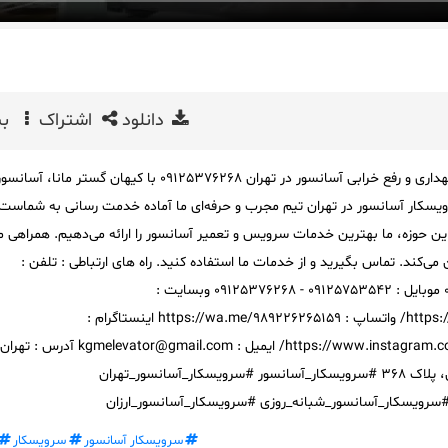
دانلود
اشتراک
بی
بهترین شرکت سرویسکار نگهداری و رفع خرابی آسانسور در تهران 09125376268 با کیهان گستر ما
سکار آسانسور در تهران تیم مجرب و حرفه‌ای ما آماده خدمت رسانی به شماست. 
یش از 20 سال در این حوزه، ما بهترین خدمات سرویس و تعمیر آسانسور را ارائه می‌دهیم. همراهی م
می‌کند. تماس بگیرید و از خدمات ما استفاده کنید. راه های ارتباطی : تلفن :
02165811922 - 02146130971 موبایل : 09125753542 - 09125376268 وبسایت :
https://keyhangostarmana.com/ واتساپ : https://wa.me/989226265159 اینستاگرام :
https://www.instagram.com/keyhangostarelevator/ ایمیل : mail.com
آیت الله سعیدی، خیابان جی، پلاک 368 #سرویسکار_آسانسور #سرویسکار_آسانسور_تهران
سرویسکار_آسانسور_شبانه_روزی #سرویسکار_آسانسور_ارزان
سرویسکار آسانسور
سرویسکار