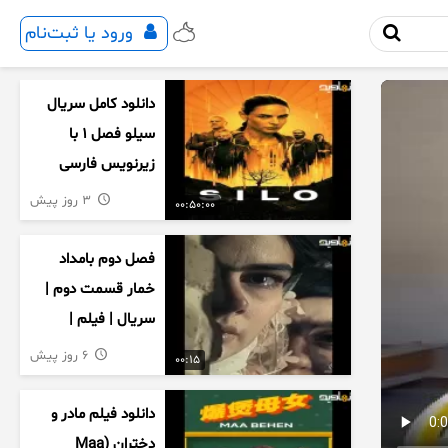
ورود یا ثبت‌نام
دانلود کامل سریال
سیلو فصل ۱ با
زیرنویس فارسی
3 روز پیش
00:50:00
فصل دوم بامداد
خمار قسمت دوم |
سریال | فیلم |
نمایش خانگی |
6 روز پیش
00:15
محبوبه | سینمایی
دانلود فیلم مادر و
دختران (Maa