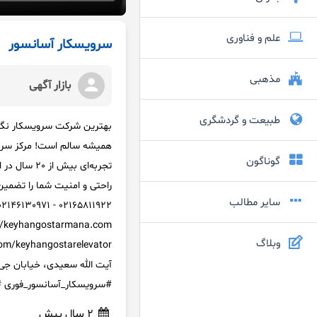
علم و فناوری
سرویسکار آسانسور
مذهبی
بازار آگهی
طبیعت و گردشگری
همیشه سالم است! مرکز سروی
گوناگون
تجربه‌ای ب
راحتی و امنیت شما را تضمین 
سایر مطالب
وبلاگ
#سرویسکار_آسانسور_فوری #
2 سال پیش