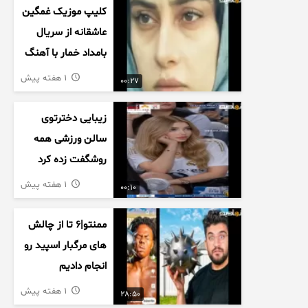
کلیپ موزیک غمگین
عاشقانه از سریال
بامداد خمار با آهنگ
احسان خواجه امیری
1 هفته پیش
00:27
زیبایی دخترتوی
سالن ورزشی همه
روشگفت زده کرد
1 هفته پیش
00:10
ممنتو|۶ تا از چالش
های مرگبار اسپید رو
انجام دادیم
1 هفته پیش
28:50