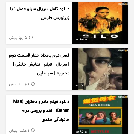
دانلود کامل سریال سیلو فصل ۱ با
زیرنویس فارسی
5 روز پیش
00:50:00
فصل دوم بامداد خمار قسمت دوم
| سریال | فیلم | نمایش خانگی |
محبوبه | سینمایی
1 هفته پیش
00:15
دانلود فیلم مادر و دختران (Maa
Behen) | نقد و بررسی درام
خانوادگی هندی
1 هفته پیش
01:45:00