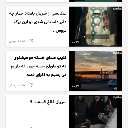
سکانسی از سریال بامداد خمار چه
دلبر دلستانی شدی تو این بزک
عروس..
1 هفته پیش
00:17
کلیپ صدای خسته مو میشنوی
که تو ماورای حسه چون که داریم
می رسیم به اخرای قصه
1 هفته پیش
00:29
سریال کلاغ قسمت 9