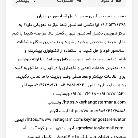
دانلود
اشتراک
بیشتر
تعمیر و تعویض فوری سیم بکسل آسانسور در تهران
09125376268 آیا بکسل آسانسور شما نیاز به تعویض دارد؟ به
مرکز تعویض بکسل آسانسور کیهان گستر مانا مراجعه کنید! با تیم
ما از تجربه و تخصص برخوردار شوید و به بهترین شکل مشکلات
آسانسور خود را حل کنید. با استفاده از تکنولوژی پیشرفته و
قطعات اصلی، ما به شما تعویضی کامل و مطمئن را ارائه خواهیم
داد. بهترین خدمات تعمیر و نگهداری را در تهران با ما تجربه کنید.
برای اطلاعات بیشتر و هماهنگی وقت ویزیت با ما تماس بگیرید.
راه های ارتباطی : تلفن : 02165811922 - 02146130971 موبایل :
09125753542 - 09125376268 وبسایت :
https://keyhangostarmana.com/ واتساپ :
https://wa.me/989226265159 اینستاگرام :
https://www.instagram.com/keyhangostarelevator/ ایمیل
: kgmelevator@gmail.com آدرس : تهران، بزرگراه آیت الله
سعیدی، خیابان جی، پلاک 368 #تعویض_بکسل_آسانسور