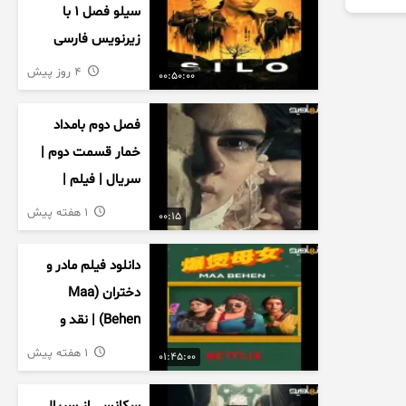
سیلو فصل ۱ با
زیرنویس فارسی
4 روز پیش
00:50:00
فصل دوم بامداد
خمار قسمت دوم |
سریال | فیلم |
نمایش خانگی |
1 هفته پیش
00:15
محبوبه | سینمایی
دانلود فیلم مادر و
دختران (Maa
Behen) | نقد و
بررسی درام خانوادگی
1 هفته پیش
01:45:00
هندی