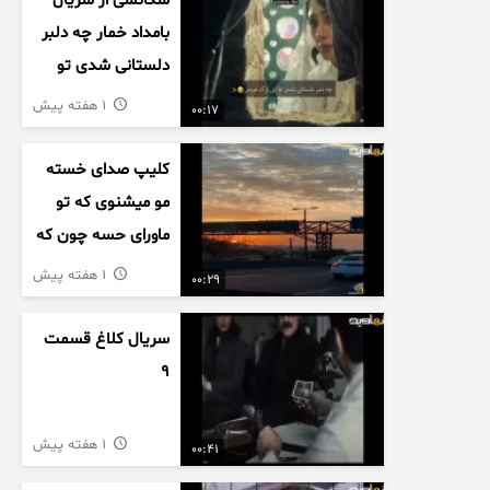
سکانسی از سریال
بامداد خمار چه دلبر
دلستانی شدی تو
این بزک عروس..
1 هفته پیش
00:17
کلیپ صدای خسته
مو میشنوی که تو
ماورای حسه چون که
داریم می رسیم به
1 هفته پیش
00:29
اخرای قصه
سریال کلاغ قسمت
9
1 هفته پیش
00:41