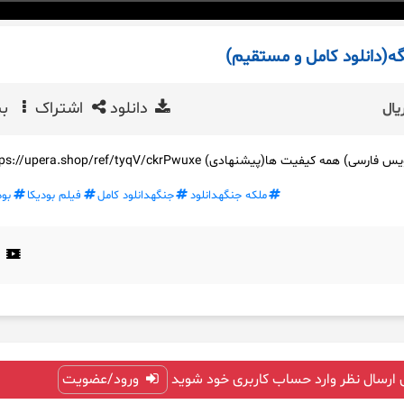
گه(دانلود کامل و مستقیم)
دانلود
اشتراک
بی
یال
 کیفیت ها(پیشنهادی) https://upera.shop/ref/tyqV/ckrPwuxe
ملکه جنگهدانلود
جنگهدانلود کامل
فیلم بودیکا
بود
 ارسال نظر وارد حساب کاربری خود شوید
ورود/عضویت