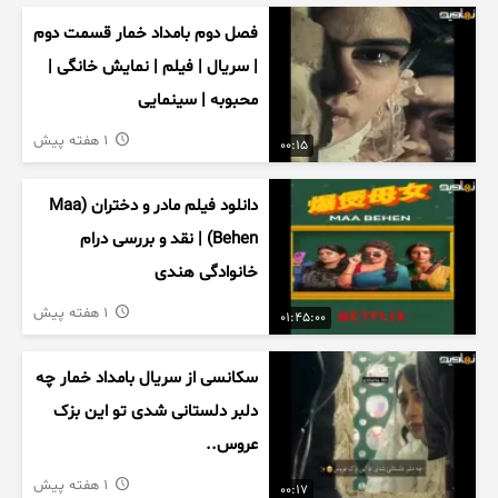
فصل دوم بامداد خمار قسمت دوم
| سریال | فیلم | نمایش خانگی |
محبوبه | سینمایی
1 هفته پیش
00:15
دانلود فیلم مادر و دختران (Maa
Behen) | نقد و بررسی درام
خانوادگی هندی
1 هفته پیش
01:45:00
سکانسی از سریال بامداد خمار چه
دلبر دلستانی شدی تو این بزک
عروس..
1 هفته پیش
00:17