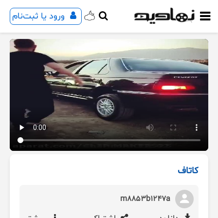
ورود یا ثبت‌نام
کاتاف
m8853b1247a