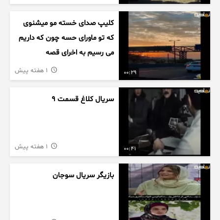
کلیپ صدای خسته مو میشنوی
که تو ماورای حسه چون که داریم
می رسیم به اخرای قصه
1 هفته پیش
00:29
سریال کلاغ قسمت 9
1 هفته پیش
00:41
بازیگر سریال سوجان