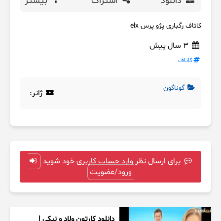
دانلود
اشتراک
بیشتر
کاتاف رگباری پژو پرس elx
3 سال پیش
کاتاف
گوناگون
ژانر:
برای ارسال نظر وارد حساب کاربری خود شوید
ورود/عضویت
دانلود کارتون ولاد و نیکی |