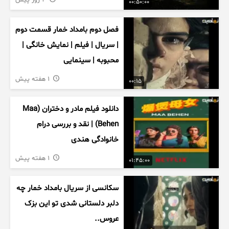
4 روز پیش
00:50:00
فصل دوم بامداد خمار قسمت دوم
| سریال | فیلم | نمایش خانگی |
محبوبه | سینمایی
1 هفته پیش
00:15
دانلود فیلم مادر و دختران (Maa
Behen) | نقد و بررسی درام
خانوادگی هندی
1 هفته پیش
01:45:00
سکانسی از سریال بامداد خمار چه
دلبر دلستانی شدی تو این بزک
عروس..