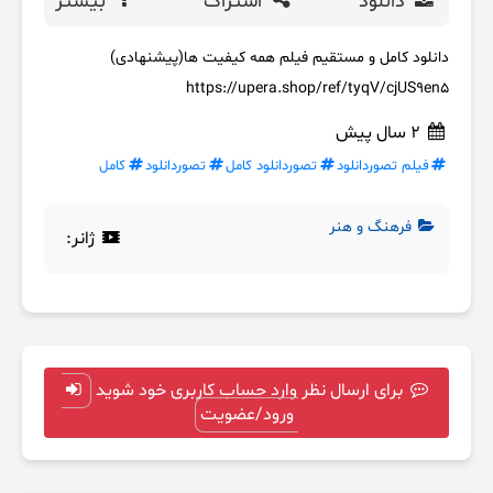
دانلود
اشتراک
بیشتر
دانلود کامل و مستقیم فیلم همه کیفیت ها(پیشنهادی)
https://upera.shop/ref/tyqV/cjUS9en5
2 سال پیش
فیلم تصوردانلود
تصوردانلود کامل
تصوردانلود
کامل
فرهنگ و هنر
ژانر:
برای ارسال نظر وارد حساب کاربری خود شوید
ورود/عضویت