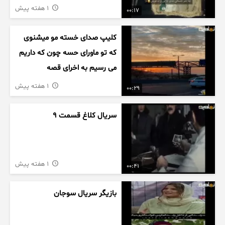
1 هفته پیش
00:17
کلیپ صدای خسته مو میشنوی
که تو ماورای حسه چون که داریم
می رسیم به اخرای قصه
1 هفته پیش
00:29
سریال کلاغ قسمت 9
1 هفته پیش
00:41
بازیگر سریال سوجان