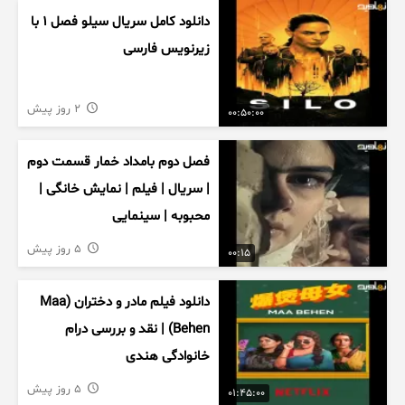
دانلود کامل سریال سیلو فصل ۱ با
زیرنویس فارسی
2 روز پیش
00:50:00
فصل دوم بامداد خمار قسمت دوم
| سریال | فیلم | نمایش خانگی |
محبوبه | سینمایی
5 روز پیش
00:15
دانلود فیلم مادر و دختران (Maa
Behen) | نقد و بررسی درام
خانوادگی هندی
5 روز پیش
01:45:00