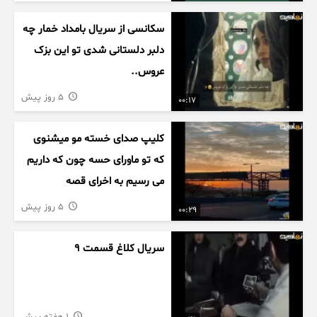
سکانسی از سریال بامداد خمار چه
دلبر دلستانی شدی تو این بزک
عروس..
5 روز پیش
00:17
کلیپ صدای خسته مو میشنوی
که تو ماورای حسه چون که داریم
می رسیم به اخرای قصه
5 روز پیش
00:29
سریال کلاغ قسمت 9