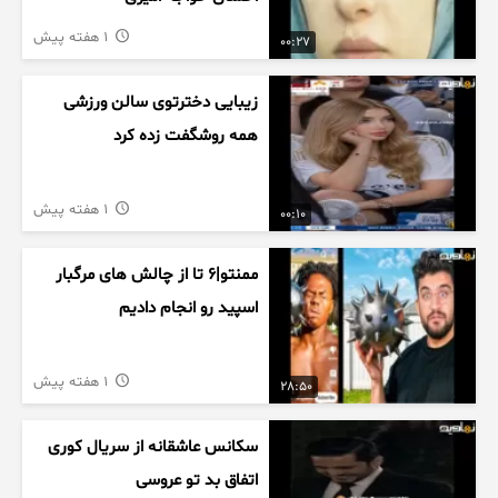
1 هفته پیش
00:27
زیبایی دخترتوی سالن ورزشی
همه روشگفت زده کرد
1 هفته پیش
00:10
ممنتو|۶ تا از چالش های مرگبار
اسپید رو انجام دادیم
1 هفته پیش
28:50
سکانس عاشقانه از سریال کوری
اتفاق بد تو عروسی