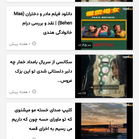
دانلود فیلم مادر و دختران (Maa
Behen) | نقد و بررسی درام
خانوادگی هندی
1 هفته پیش
01:45:00
سکانسی از سریال بامداد خمار چه
دلبر دلستانی شدی تو این بزک
عروس..
1 هفته پیش
00:17
کلیپ صدای خسته مو میشنوی
که تو ماورای حسه چون که داریم
می رسیم به اخرای قصه