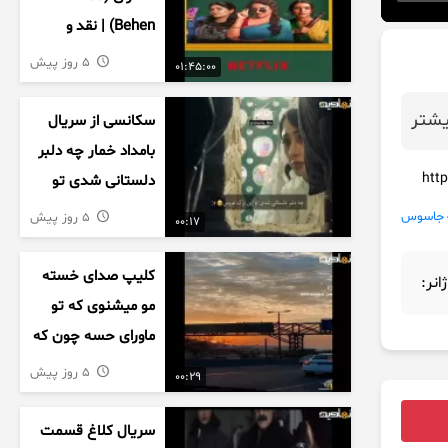
Behen) | نقد و
بررسی درام خانوادگی
5 روز پیش
01:45:00
هندی
شتر
سکانسی از سریال
بامداد خمار چه دلبر
دلستانی شدی تو
این بزک عروس..
جاسوس
5 روز پیش
00:17
کلیپ صدای خسته
ژانر:
مو میشنوی که تو
ماورای حسه چون که
داریم می رسیم به
5 روز پیش
00:29
اخرای قصه
سریال کلاغ قسمت