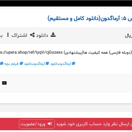
تقیم)
دانلود
اشتراک
بی
یال
همه کیفیت ها(پیشنهادی) https://upera.shop/ref/tyqV/cjGozexs
آرماگدوندانلود
آرماگدوندانلود
فیلم بچه
 ارسال نظر وارد حساب کاربری خود شوید
ورود/عضویت