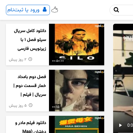
ورود یا ثبت‌نام
دانلود کامل سریال
سیلو فصل ۱ با
زیرنویس فارسی
2 روز پیش
00:50:00
فصل دوم بامداد
خمار قسمت دوم |
سریال | فیلم |
نمایش خانگی |
5 روز پیش
00:15
محبوبه | سینمایی
دانلود فیلم مادر و
دختران (Maa