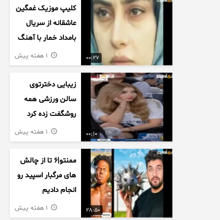
کلیپ موزیک غمگین
عاشقانه از سریال
بامداد خمار با آهنگ
احسان خواجه امیری
1 هفته پیش
00:27
زیبایی دخترتوی
سالن ورزشی همه
روشگفت زده کرد
1 هفته پیش
00:10
ممنتو|۶ تا از چالش
های مرگبار اسپید رو
انجام دادیم
1 هفته پیش
28:50