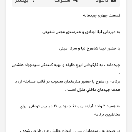
دانلود
اشتراک
بیشتر
قسمت چهارم چیدمانه
به میزبانی لیلا اوتادی و هنرمندی مجتی شفیعی
با حضور نیما شاهرخ نیا و سرنا امینی
چیدمانه ، به کارگردانی ایرج طایفه و تهیه کنندگی سیدجواد هاشمی
،
برنامه اي مفرح با حضور هنرمندان محبوب در قالب مسابقه اي با
هدف چيدمان داخلي منزل است .
به همراه ۲ واحد آپارتمان و ۶۰ جایزه ی ۲۰ میلیون تومانی براي
مخاطبين برنامه
در چيدمانه ، ميهمانان پس از انجام چالش هاي طراحي شده ،