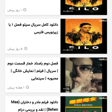
1 روز پیش
00:50:00
دانلود کامل سریال سیلو فصل ۱ با
زیرنویس فارسی
5 روز پیش
00:50:00
فصل دوم بامداد خمار قسمت دوم
| سریال | فیلم | نمایش خانگی |
محبوبه | سینمایی
1 هفته پیش
00:15
دانلود فیلم مادر و دختران (Maa
Behen) | نقد و بررسی درام