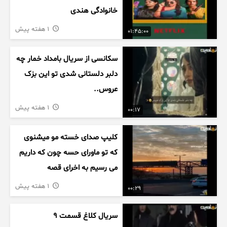
خانوادگی هندی
1 هفته پیش
01:45:00
سکانسی از سریال بامداد خمار چه
دلبر دلستانی شدی تو این بزک
عروس..
1 هفته پیش
00:17
کلیپ صدای خسته مو میشنوی
که تو ماورای حسه چون که داریم
می رسیم به اخرای قصه
1 هفته پیش
00:29
سریال کلاغ قسمت 9