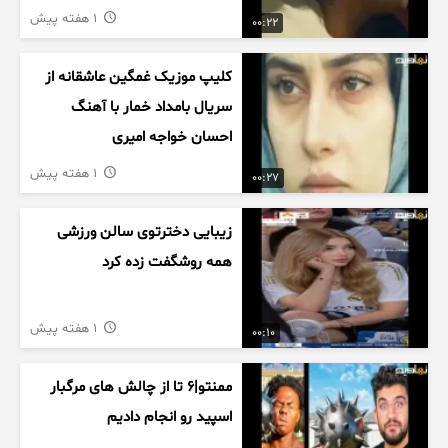
1 هفته پیش
00:22
کلیپ موزیک غمگین عاشقانه از
سریال بامداد خمار با آهنگ
احسان خواجه امیری
1 هفته پیش
00:27
زیبایی دخترتوی سالن ورزشی
همه روشگفت زده کرد
1 هفته پیش
00:10
ممنتو|۶ تا از چالش های مرگبار
اسپید رو انجام دادیم