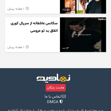
1 هفته پیش
28:50
سکانس عاشقانه از سریال کوری
اتفاق بد تو عروسی
1 هفته پیش
00:13
هاست رایگان
تماس با ما
DMCA
ویدیوها توسط کاربران منتشر شده و نماوید صرفا آن را به اشتراک گذاشته