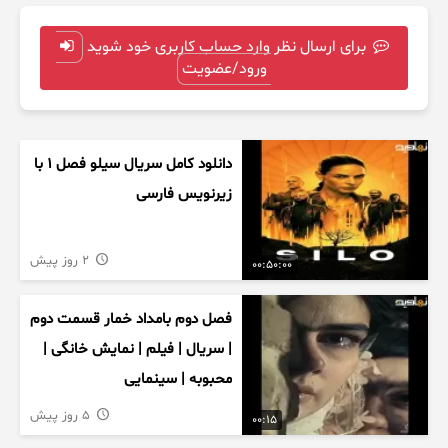
برای ارسال نظر وارد حساب کاربری خود شوید
ورود/عضویت
دانلود کامل سریال سیلو فصل ۱ با
زیرنویس فارسی
2 روز پیش
00:50:00
فصل دوم بامداد خمار قسمت دوم
| سریال | فیلم | نمایش خانگی |
محبوبه | سینمایی
5 روز پیش
00:15