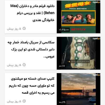
دانلود فیلم مادر و دختران (Maa
Behen) | نقد و بررسی درام
خانوادگی هندی
5 روز پیش
01:45:00
سکانسی از سریال بامداد خمار چه
دلبر دلستانی شدی تو این بزک
عروس..
5 روز پیش
00:17
کلیپ صدای خسته مو میشنوی
که تو ماورای حسه چون که داریم
می رسیم به اخرای قصه
5 روز پیش
00:29