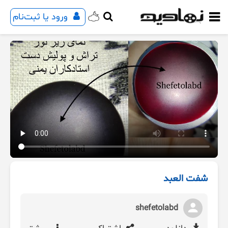
ورود یا ثبت‌نام
شفت العبد
shefetolabd