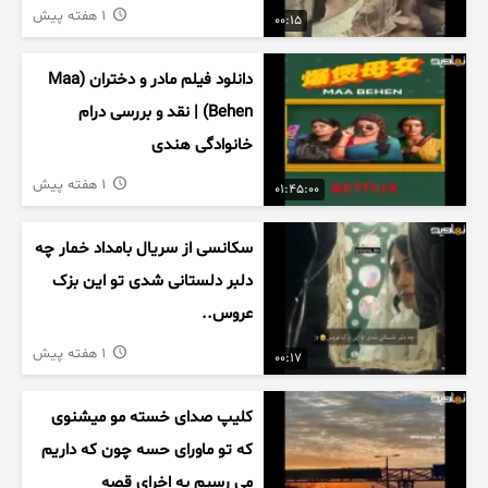
1 هفته پیش
00:15
دانلود فیلم مادر و دختران (Maa
Behen) | نقد و بررسی درام
خانوادگی هندی
1 هفته پیش
01:45:00
سکانسی از سریال بامداد خمار چه
دلبر دلستانی شدی تو این بزک
عروس..
1 هفته پیش
00:17
کلیپ صدای خسته مو میشنوی
که تو ماورای حسه چون که داریم
می رسیم به اخرای قصه