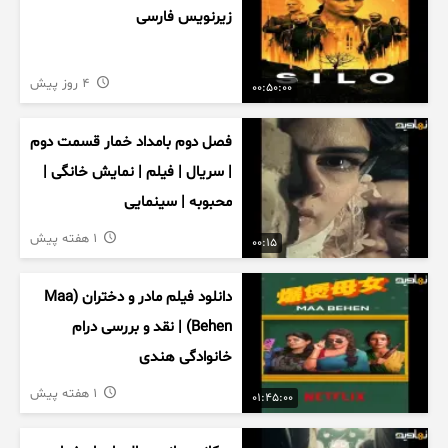
زیرنویس فارسی
4 روز پیش
00:50:00
فصل دوم بامداد خمار قسمت دوم
| سریال | فیلم | نمایش خانگی |
محبوبه | سینمایی
1 هفته پیش
00:15
دانلود فیلم مادر و دختران (Maa
Behen) | نقد و بررسی درام
خانوادگی هندی
1 هفته پیش
01:45:00