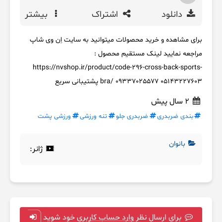
دانلود
اشتراک
بیشتر
برای مشاهده و خرید محصولات میتوانید به سایت اِن وی شاپ
مراجعه نمایید لینک مستقیم محصول :
https://nvshop.ir/product/code-296-cross-back-sports-
bra/ 09337025577 05143227603 پشتیبانی سریع
2 سال پیش
بندی ضربدری
ضربدری جلو
تنه ورزشی
ورزشی پشت
بانوان
ژانر:
برای ارسال نظر وارد حساب کاربری خود شوید