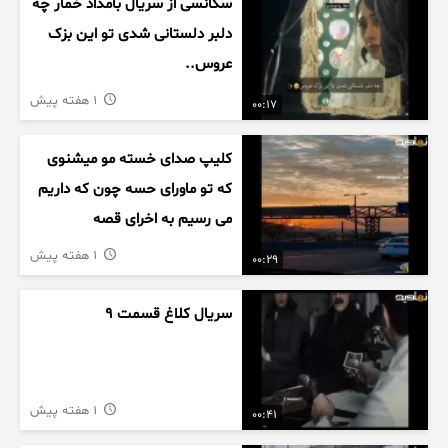
سکانسی از سریال بامداد خمار چه
دلبر دلستانی شدی تو این بزک
عروس..
1 هفته پیش
00:17
کلیپ صدای خسته مو میشنوی
که تو ماورای حسه چون که داریم
می رسیم به اخرای قصه
1 هفته پیش
00:29
سریال کلاغ قسمت 9
1 هفته پیش
00:41