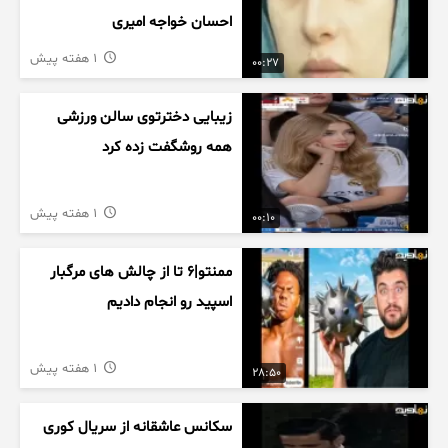
احسان خواجه امیری
1 هفته پیش
00:27
زیبایی دخترتوی سالن ورزشی
همه روشگفت زده کرد
1 هفته پیش
00:10
ممنتو|۶ تا از چالش های مرگبار
اسپید رو انجام دادیم
1 هفته پیش
28:50
سکانس عاشقانه از سریال کوری