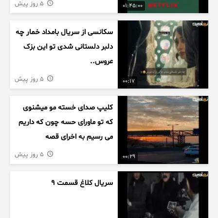
5 روز پیش
01:45:00
سکانسی از سریال بامداد خمار چه
دلبر دلستانی شدی تو این بزک
عروس..
5 روز پیش
00:17
کلیپ صدای خسته مو میشنوی
که تو ماورای حسه چون که داریم
می رسیم به اخرای قصه
5 روز پیش
00:29
سریال کلاغ قسمت 9