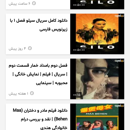
6 ساعت پیش
00:50:00
دانلود کامل سریال سیلو فصل ۱ با
زیرنویس فارسی
4 روز پیش
00:50:00
فصل دوم بامداد خمار قسمت دوم
| سریال | فیلم | نمایش خانگی |
محبوبه | سینمایی
1 هفته پیش
00:15
دانلود فیلم مادر و دختران (Maa
Behen) | نقد و بررسی درام
خانوادگی هندی