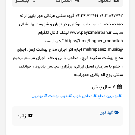
دانلود
اشتراک
بیشتر
09121897742 09126173461 گروه سنتی عرفانی مهر پاییز ارائه
دهنده خدمات موسیقی سوگواری در تهران و شهرستانها نشانی
سایت www.payizmehrban.ir لینک کانال تلگرام
https://t.me/bagheri_roohollah آیدی اینستا
@mehrepaeez_music اجاره اکو اجرای مداح بهشت زهرا، اجرای
مداح بهشت سکینه کرج . مداحی با نی و دف، اجرای مراسم ترحیم
، ختم با سازهای اصیل ایرانی، برگزاری مجالس یادبود ، خواننده
سنتی روح اله باقری «مهراب»
2 سال پیش
بهترین مداح
مداحی خوب
خوب بهشت
بهترین
گوناگون
ژانر: