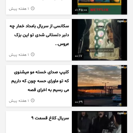
1 هفته پیش
01:45:00
سکانسی از سریال بامداد خمار چه
دلبر دلستانی شدی تو این بزک
عروس..
1 هفته پیش
00:17
کلیپ صدای خسته مو میشنوی
که تو ماورای حسه چون که داریم
می رسیم به اخرای قصه
1 هفته پیش
00:29
سریال کلاغ قسمت 9