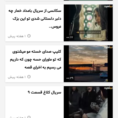
سکانسی از سریال بامداد خمار چه
دلبر دلستانی شدی تو این بزک
عروس..
1 هفته پیش
00:17
کلیپ صدای خسته مو میشنوی
که تو ماورای حسه چون که داریم
می رسیم به اخرای قصه
1 هفته پیش
00:29
سریال کلاغ قسمت 9