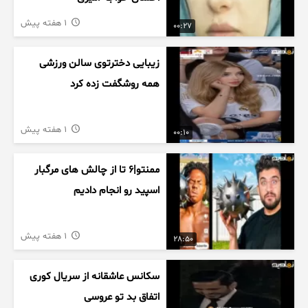
1 هفته پیش
00:27
زیبایی دخترتوی سالن ورزشی
همه روشگفت زده کرد
1 هفته پیش
00:10
ممنتو|۶ تا از چالش های مرگبار
اسپید رو انجام دادیم
1 هفته پیش
28:50
سکانس عاشقانه از سریال کوری
اتفاق بد تو عروسی