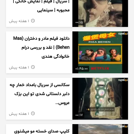
| سریال | فیلم | نمایش خانگی |
محبوبه | سینمایی
1 هفته پیش
00:15
دانلود فیلم مادر و دختران (Maa
Behen) | نقد و بررسی درام
خانوادگی هندی
1 هفته پیش
01:45:00
سکانسی از سریال بامداد خمار چه
دلبر دلستانی شدی تو این بزک
عروس..
1 هفته پیش
00:17
کلیپ صدای خسته مو میشنوی