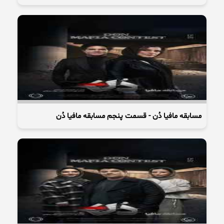
مسابقه مافیا دُن - قسمت پنجم مسابقه مافیا دُن