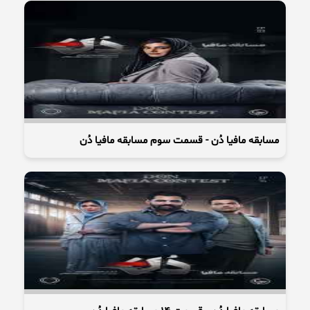
مسابقه مافیا دُن - قسمت سوم مسابقه مافیا دُن