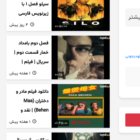
سیلو فصل ۱ با
زیرنویس فارسی
شتر
4 روز پیش
00:50:00
فصل دوم بامداد
خمار قسمت دوم |
هدرجونی
سریال | فیلم |
نمایش خانگی |
1 هفته پیش
00:15
محبوبه | سینمایی
دانلود فیلم مادر و
دختران (Maa
Behen) | نقد و
بررسی درام خانوادگی
1 هفته پیش
01:45:00
هندی