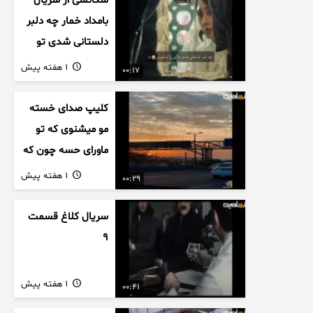
سکانسی از سریال
بامداد خمار چه دلبر
دلستانی شدی تو
این بزک عروس..
1 هفته پیش
00:17
کلیپ صدای خسته
مو میشنوی که تو
ماورای حسه چون که
داریم می رسیم به
1 هفته پیش
00:29
اخرای قصه
سریال کلاغ قسمت
9
1 هفته پیش
00:41