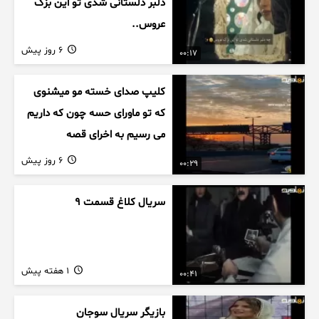
دلبر دلستانی شدی تو این بزک
عروس..
6 روز پیش
00:17
کلیپ صدای خسته مو میشنوی
که تو ماورای حسه چون که داریم
می رسیم به اخرای قصه
6 روز پیش
00:29
سریال کلاغ قسمت 9
1 هفته پیش
00:41
بازیگر سریال سوجان