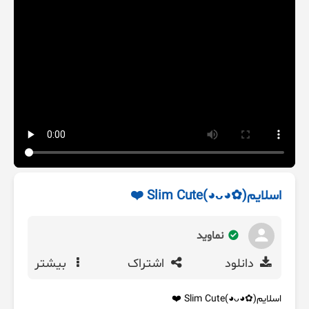
اسلایم⁦(◕ᴗ◕✿)⁩Slim Cute ❤️
نماوید
دانلود
اشتراک
بیشتر
اسلایم⁦(◕ᴗ◕✿)⁩Slim Cute ❤️