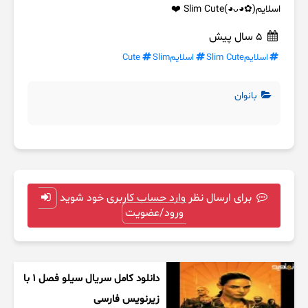
اسلایم⁦(◕ᴗ◕✿)⁩Slim Cute ❤️
5 سال پیش
اسلایمSlim Cute
اسلایمSlim
Cute
بانوان
برای ارسال نظر وارد حساب کاربری خود شوید
ورود/عضویت
دانلود کامل سریال سیلو فصل ۱ با
زیرنویس فارسی