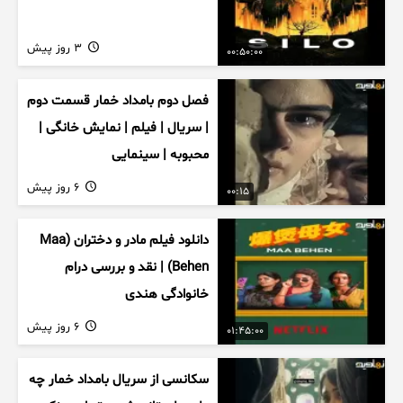
3 روز پیش
00:50:00
فصل دوم بامداد خمار قسمت دوم
| سریال | فیلم | نمایش خانگی |
محبوبه | سینمایی
6 روز پیش
00:15
دانلود فیلم مادر و دختران (Maa
Behen) | نقد و بررسی درام
خانوادگی هندی
6 روز پیش
01:45:00
سکانسی از سریال بامداد خمار چه