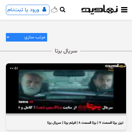
ورود یا ثبت‌نام
سریال برتا
00:51
تیزر برتا قسمت ۷ | برتا قسمت ۸ | فیلم برتا | سریال برتا