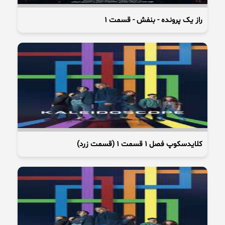
راز یک پرونده - بنفش - قسمت 1
کلایدسکوپ فصل 1 قسمت 1 (قسمت زرد)