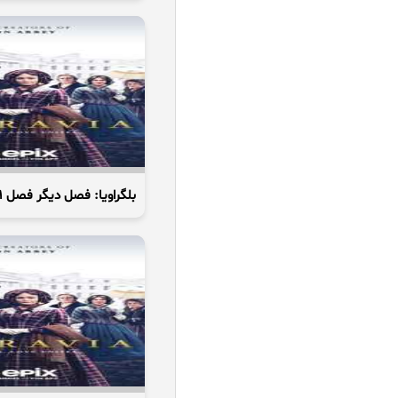
بلگراویا: فصل دیگر فصل 1 قسمت 4