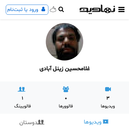
ورود یا ثبت‌نام
غلامحسین زینل آبادی
1
0
3
ویدیوها
فالوورها
فالویینگ
ویدیوها
دوستان