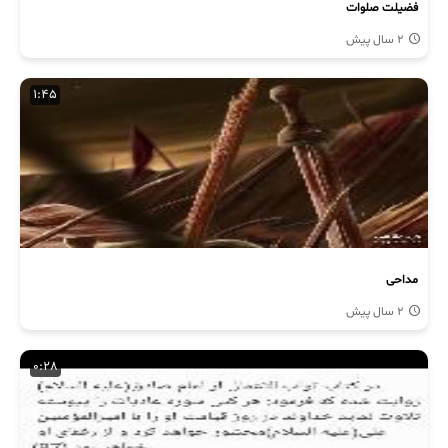
فضیلت صلوات
2 سال پیش
1:45
مداحی
2 سال پیش
0:28