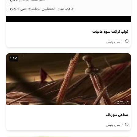
ثواب قرائت سوره عادیات
2 سال پیش
1:45
مداحی سوزناک
2 سال پیش