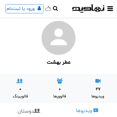
ورود یا ثبت‌نام
عطر بهشت
0
0
27
ویدیوها
فالوورها
فالویینگ
ویدیوها
دوستان