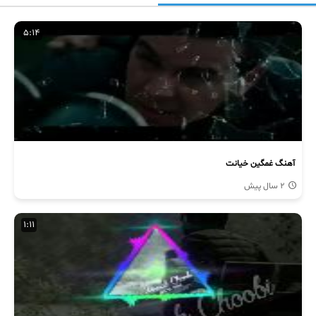
5:14
آهنگ غمگین خیانت
2 سال پیش
1:11