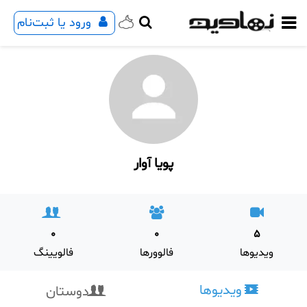
ورود یا ثبت‌نام
پویا آوار
0
0
5
ویدیوها
فالوورها
فالویینگ
ویدیوها
دوستان