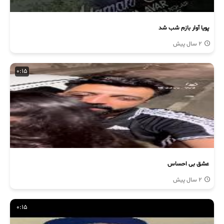
پویا آوار بازم شب شد
2 سال پیش
0:15
عشق بی احساس
2 سال پیش
0:15